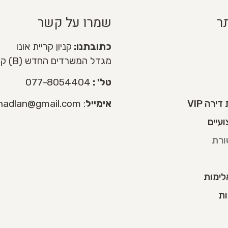
ר
שמרו על קשר
כתובתנו:
קניון קריית אונו
מגדל המשרדים החדש (B) קומה 3
טל' :
077-8054404
רה VIP
אימייל
:
nadlan@gmail.com
עיים
ורת
לימות
ות