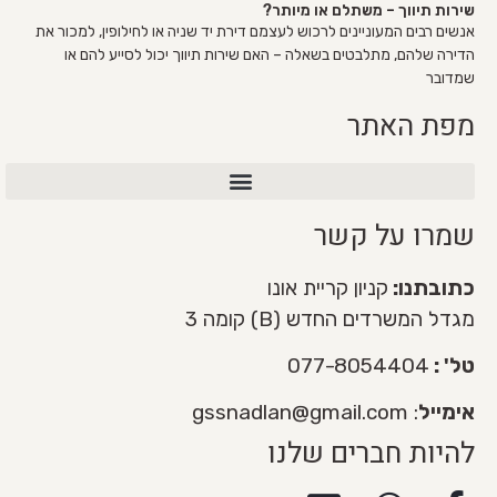
שירות תיווך – משתלם או מיותר?
אנשים רבים המעוניינים לרכוש לעצמם דירת יד שניה או לחילופין, למכור את
הדירה שלהם, מתלבטים בשאלה – האם שירות תיווך יכול לסייע להם או
שמדובר
מפת האתר
שירות מכירת דירה VIP
שמרו על קשר
כתובתנו:
קניון קריית אונו
מגדל המשרדים החדש (B) קומה 3
טל' :
077-8054404
אימייל
:
gssnadlan@gmail.com
להיות חברים שלנו