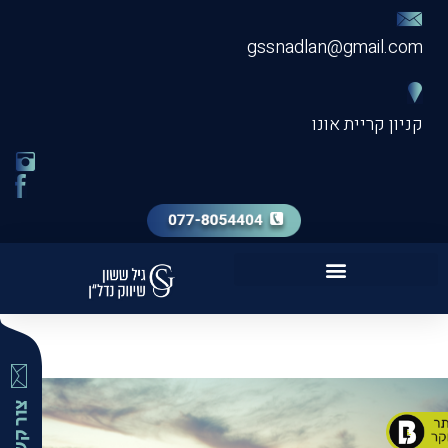
gssnadlan@gmail.com
קניון קריית אונו
שירות מכירת דירה VIP