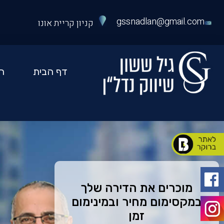
ירות
כירת
gssnadlan@gmail.com
קניון קריית אונו
ירה
VI
יל
שון
דף הבית
ה
יווק
דלן
מוכרים את הדירה שלך
במקסימום מחיר ובמינימום
זמן