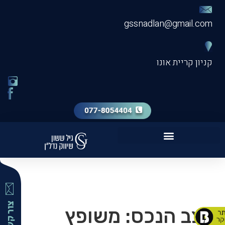
gssnadlan@gmail.com
קניון קריית אונו
שירות מכירת דירה VIP
מצב הנכס:
משופץ