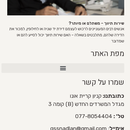
שירות תיווך – משתלם או מיותר?
אנשים רבים המעוניינים לרכוש לעצמם דירת יד שניה או לחילופין, למכור את
הדירה שלהם, מתלבטים בשאלה – האם שירות תיווך יכול לסייע להם או
שמדובר
מפת האתר
שירות מכירת דירה VIP
שמרו על קשר
כתובתנו:
קניון קריית אונו
מגדל המשרדים החדש (B) קומה 3
טל' :
077-8054404
אימייל
:
gssnadlan@gmail.com