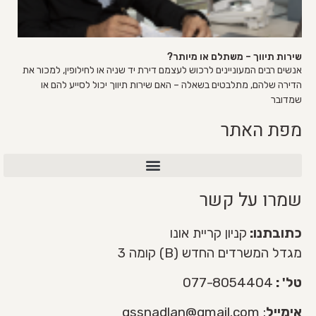
שירות תיווך – משתלם או מיותר?
אנשים רבים המעוניינים לרכוש לעצמם דירת יד שניה או לחילופין, למכור את
הדירה שלהם, מתלבטים בשאלה – האם שירות תיווך יכול לסייע להם או
שמדובר
מפת האתר
שירות מכירת דירה VIP
שמרו על קשר
כתובתנו:
קניון קריית אונו
מגדל המשרדים החדש (B) קומה 3
טל' :
077-8054404
אימייל
:
gssnadlan@gmail.com