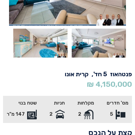
אוז
5 חד',
קרית אונו
₪
4,150,
חדרים
מקלחות
חניות
שטח בנוי
5
2
2
147 מ"ר
על הנכס