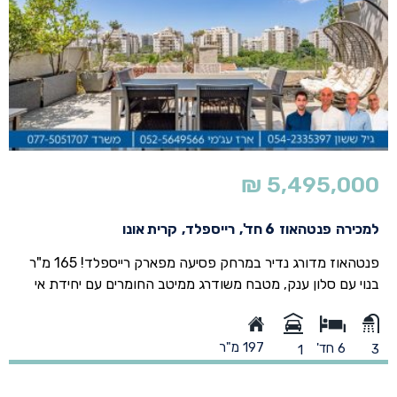
₪
5,495,
רה
פנטהאוז
6 חד',
רייספלד,
קרית אונו
פנטהאוז מדורג נדיר במרחק פסיעה מפארק רייספלד! 165 מ"ר
עם סלון ענק, מטבח משודרג ממיטב החומרים עם יחידת אי
000
. מרפסת ראשית גדולה עם כיוון פתוח מעל לבתים פרטיים
ק רייספלד ומרפסת נוספת מסוויטת ההורים. הדירה תוכננה
למכי
197 מ"ר
ועוצבה מהיסוד ע"י חברת Quality Disign סטודיו לאדריכלות
6 חד'
1
חצי ד
ולעיצוב פנים. סה"כ 6 חדרים מרווחים. נכס חדש שמגיע לשוק
ם רחוקות, מושלם לאוהבי האירוח והיוקרה.