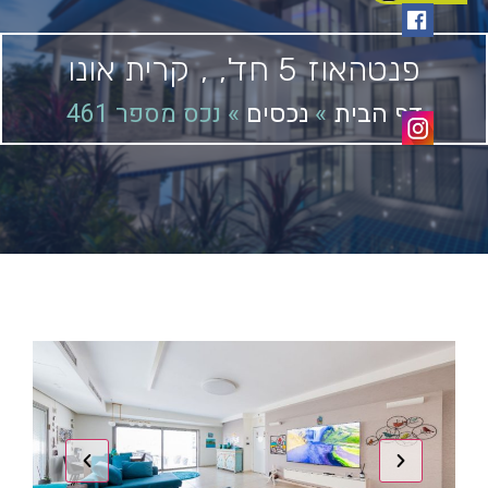
פנטהאוז
5 חד',
,
קרית אונו
»
»
נכס מספר 461
דף הבית
נכסים