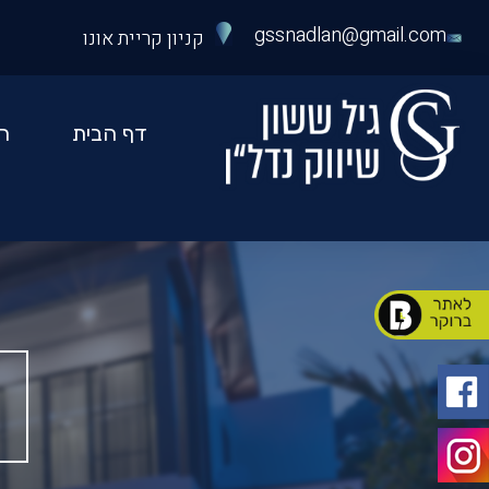
כס
ספר
gssnadlan@gmail.com
קניון קריית אונו
47
יל
שון
דף הבית
ה
יווק
דלן