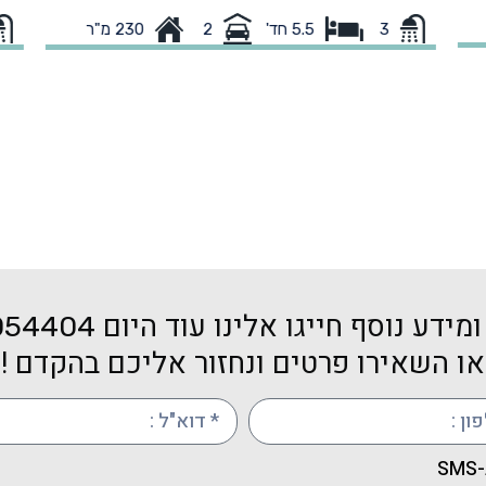
עם
232 מטר בנוי כולל ממ"ד עם שירותים ומקלחת, כולל
חד
3
230 מ"ר
5.5 חד'
2
בריכה 39 מטר, 2 חניות מקורות, ניתן לבצע שינויים
בהיתר במידת הצורך
של
סו
. נכס
מד
יס
שמ
מידע נוסף חייגו אלינו עוד היום
054404
או השאירו פרטים ונחזור אליכם בהקדם !
S