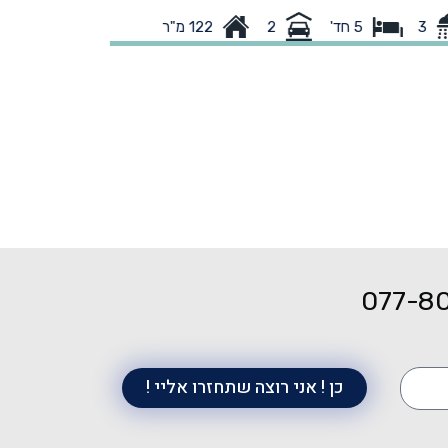
רים משודרגת ברמה גבוהה ומוכנה לכניסה. פרקט
3
122 מ"ר
3
5 חד'
2
בכל הבית. חלום אמיתי! גינה מטופחת וענקית: 247 מ"ר
פתוח שיישאר 
 דשא ועצי פרי עם דק מעץ איפאה ביציאה מהסלון.
ויטת הורים מפנקת ויחידת מתבגר בכניסה. מיקום
הים-מרחק הליכה קצר ללא חציית כביש לגנים ולבי"ס
ודי בשכונה. צרו קשר לפני כולם. נכס חדש בשוק
ופיע לעיתים רחוקות.
077-8
כן ! אני רוצה שתחזרו אליי !