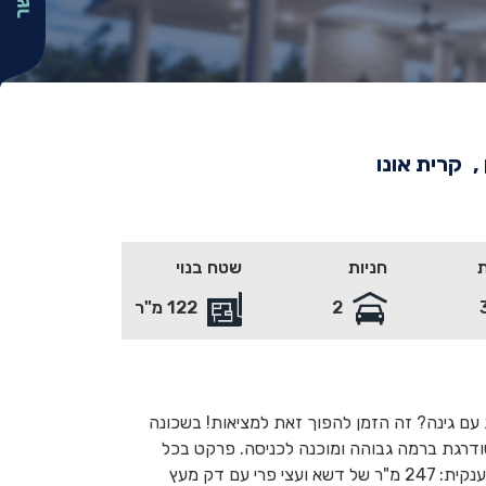
,
קרית אונו
חניות
שטח בנוי
2
122 מ"ר
עם גינה? זה הזמן להפוך זאת למציאות! בשכונה
הירדן, 5 חדרים משודרגת ברמה גבוהה ומוכנה לכניסה. פרקט בכל
הבית. חלום אמיתי! גינה מטופחת וענקית: 247 מ"ר של דשא ועצי פרי עם דק מעץ