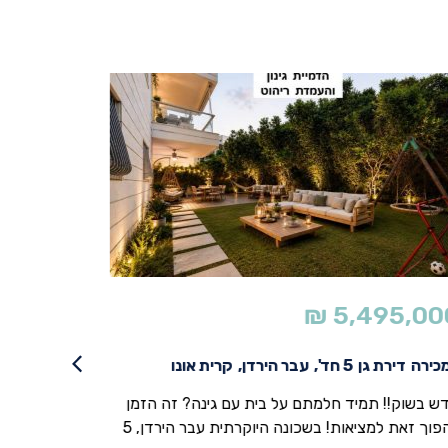
195,000
₪
5,495,00
כירה
דירת גן
5 חד',
עבר הירדן,
קרית אונו
למכירה
דירה
ש בשוק!! תמיד חלמתם על בית עם גינה? זה הזמן
להפוך זאת למציאות! בשכונה היוקרתית עבר הירדן, 5