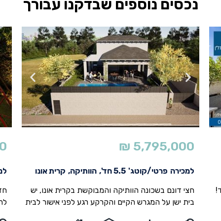
נכסים נוספים שבדקנו עבורך
0
₪
5,795,000
למכירה
פרטי/קוטג'
5.5 חד',
הוותיקה,
קרית אונו
למ
!
חצי דונם בשכונה הוותיקה והמבוקשת בקרית אונו, יש
חד
בית ישן על המגרש הקיים והקרקע רגע לפני אישור לבית
עם
232 מטר בנוי כולל ממ"ד עם שירותים ומקלחת, כולל
חד