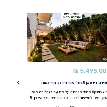
195,000
₪
5,495,00
כירה
דירת גן
5 חד',
עבר הירדן,
קרית אונו
למכירה
דירה
ש בשוק!! תמיד חלמתם על בית עם גינה? זה הזמן
להפוך זאת למציאות! בשכונה היוקרתית עבר הירדן, 5
רים משודרגת ברמה גבוהה ומוכנה לכניסה. פרקט