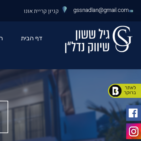
כס
ספר
gssnadlan@gmail.com
קניון קריית אונו
48
יל
שון
דף הבית
ה
יווק
דלן