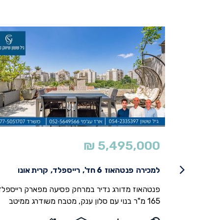
₪
5,495,000
ווה
למכירה
פנטהאוז
6 חד',
רייספלד,
קרית אונו
י בסטנדרטים
פנטהאוז מדורג נדיר במרחק פסיעה מפארק רייספלד
יין בוטיק בן
165 מ"ר בנוי עם סלון ענק, מטבח משודרג ממיטב
פלקס גן יוקרתית עם ~340~ מטר גינה,
החומרים עם יחידת אי גדולה. מרפסת ראשית גדולה 