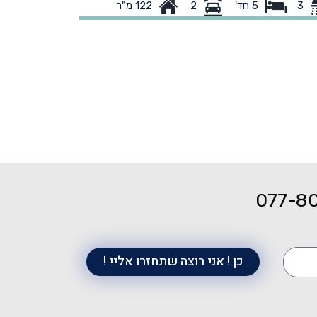
3
122 מ"ר
3
5 חד'
2
בכל הבית. חלום אמיתי! גינה מטופחת וענקית: 247 מ"ר
פתוח שיישאר 
 דשא ועצי פרי עם דק מעץ איפאה ביציאה מהסלון.
ויטת הורים מפנקת ויחידת מתבגר בכניסה. מיקום
הים-מרחק הליכה קצר ללא חציית כביש לגנים ולבי"ס
ודי בשכונה. צרו קשר לפני כולם. נכס חדש בשוק
ופיע לעיתים רחוקות.
077-8
כן ! אני רוצה שתחזרו אליי !