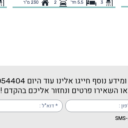
3
230 מ"ר
5.5 חד'
2
בריכה 39 מטר, 2 חניות מקורות, ניתן לבצע שינויים
בהיתר במידת הצורך
של
סו
. נכס
מד
יס
שמ
מידע נוסף חייגו אלינו עוד היום
054404
או השאירו פרטים ונחזור אליכם בהקדם !
S