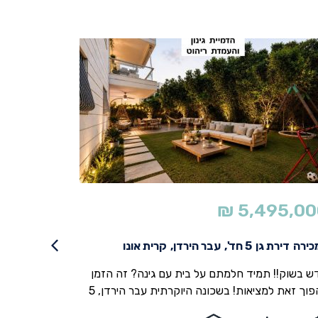
195,000
₪
5,495,00
כירה
דירת גן
5 חד',
עבר הירדן,
קרית אונו
למכירה
דירה
ש בשוק!! תמיד חלמתם על בית עם גינה? זה הזמן
להפוך זאת למציאות! בשכונה היוקרתית עבר הירדן, 5
רים משודרגת ברמה גבוהה ומוכנה לכניסה. פרקט