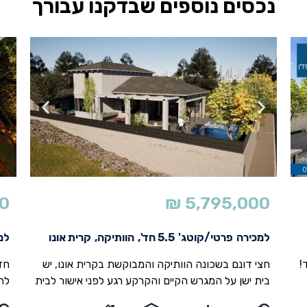
נכסים נוספים שבדקנו עבורך
0
₪
5,795,000
למכירה
פרטי/קוטג'
5.5 חד',
הוותיקה,
קרית אונו
למ
!
חצי דונם בשכונה הוותיקה והמבוקשת בקרית אונו, יש
חד
בית ישן על המגרש הקיים והקרקע רגע לפני אישור לבית
עם
232 מטר בנוי כולל ממ"ד עם שירותים ומקלחת, כולל
חד