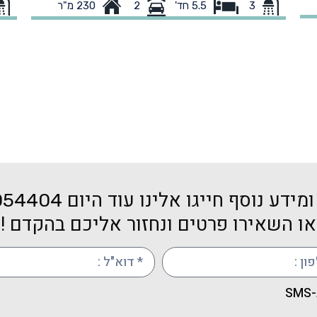
3
230 מ"ר
5.5 חד'
2
בריכה 39 מטר, 2 חניות מקורות, ניתן לבצע שינויים
בהיתר במידת הצורך
של
סו
. נכס
מד
יס
שמ
מידע נוסף חייגו אלינו עוד היום
054404
או השאירו פרטים ונחזור אליכם בהקדם !
S