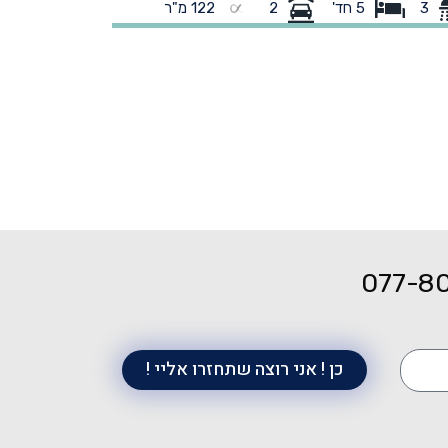
3
122 מ"ר
3
5 חד'
2
בכל הבית. חלום אמיתי! גינה מטופחת וענקית: 247 מ"ר
פתוח שיישאר 
 דשא ועצי פרי עם דק מעץ איפאה ביציאה מהסלון.
ויטת הורים מפנקת ויחידת מתבגר בכניסה. מיקום
הים-מרחק הליכה קצר ללא חציית כביש לגנים ולבי"ס
ודי בשכונה. צרו קשר לפני כולם. נכס חדש בשוק
ופיע לעיתים רחוקות.
077-8
כן ! אני רוצה שתחזרו אליי !