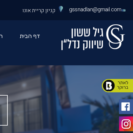
כס
ספר
gssnadlan@gmail.com
קניון קריית אונו
48
יל
שון
דף הבית
ה
יווק
דלן