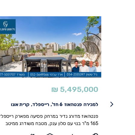
₪
5,495,000
ווה
למכירה
פנטהאוז
6 חד',
רייספלד,
קרית אונו
י בסטנדרטים
פנטהאוז מדורג נדיר במרחק פסיעה מפארק רייספלד
יין בוטיק בן
165 מ"ר בנוי עם סלון ענק, מטבח משודרג ממיטב
פלקס גן יוקרתית עם ~340~ מטר גינה,
החומרים עם יחידת אי גדולה. מרפסת ראשית גדולה 