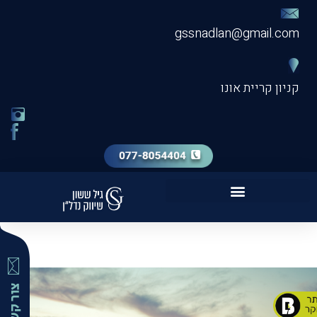
gssnadlan@gmail.com
קניון קריית אונו
שירות מכירת דירה VIP