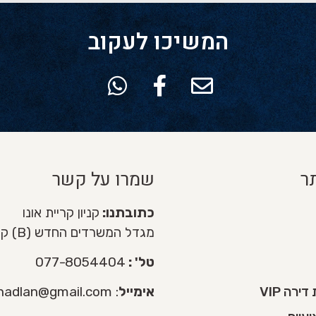
המשיכו לעקוב
ר
שמרו על קשר
כתובתנו:
קניון קריית אונו
מגדל המשרדים החדש (B) קומה 3
טל' :
077-8054404
רה VIP
אימייל
:
nadlan@gmail.com