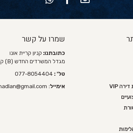
ר
שמרו על קשר
כתובתנו:
קניון קריית אונו
מגדל המשרדים החדש (B) קומה 3
טל' :
077-8054404
רה VIP
אימייל
:
nadlan@gmail.com
עיים
ורת
לימות